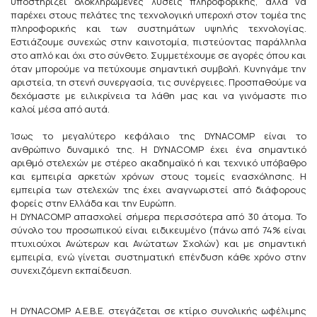
υποστηρίζει ολοκληρωμένες λύσεις πληροφορικής, αλλά να
παρέχει στους πελάτες της τεχνολογική υπεροχή στον τομέα της
πληροφορικής και των συστημάτων υψηλής τεχνολογίας.
Εστιάζουμε συνεχώς στην καινοτομία, πιστεύοντας παράλληλα
στο απλό και όχι στο σύνθετο. Συμμετέχουμε σε αγορές όπου και
όταν μπορούμε να πετύχουμε σημαντική συμβολή. Κυνηγάμε την
αριστεία, τη στενή συνεργασία, τις συνέργειες. Προσπαθούμε να
δεχόμαστε με ειλικρίνεια τα λάθη μας και να γινόμαστε πιο
καλοί μέσα από αυτά.
Ίσως το μεγαλύτερο κεφάλαιο της DYNACOMP είναι το
ανθρώπινο δυναμικό της. Η DYNACOMP έχει ένα σημαντικό
αριθμό στελεχών με στέρεο ακαδημαϊκό ή και τεχνικό υπόβαθρο
και εμπειρία αρκετών χρόνων στους τομείς ενασχόλησης. Η
εμπειρία των στελεχών της έχει αναγνωριστεί από διάφορους
φορείς στην Ελλάδα και την Ευρώπη.
Η DYNACOMP απασχολεί σήμερα περισσότερα από 30 άτομα. Το
σύνολο του προσωπικού είναι ειδικευμένο (πάνω από 74% είναι
πτυχιούχοι Ανώτερων και Ανώτατων Σχολών) και με σημαντική
εμπειρία, ενώ γίνεται συστηματική επένδυση κάθε χρόνο στην
συνεχιζόμενη εκπαίδευση.
Η DYNACOMP A.E.Β.Ε. στεγάζεται σε κτίριο συνολικής ωφέλιμης