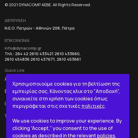
© 2021 DYNACOMP AEBE. All Rights Reserved.
ΔΙΕΥΘΥΝΣΗ
Ν.Ε.Ο. Πατρών - Αθηνών 208, Πάτρα
ΕΠΙΚΟΙΝΩΝΙΑ
info@dynacomp.gr
Τηλ.: 264 42 2610 433421 2610 433660,
2610 454836 2610 437671, 2610 453661
Quick Link
ΑΡΧΙΚΗ
R&D+INOVATION
Χρησιμοποιούμε cookies για τη βελτίωση της
εμπειρίας σας. Κάνοντας κλικ στο "Αποδοχή",
ΕΤΑΙΡΙΑ
BI IN A BOX
συναινείτε στη χρήση των cookies όπως
ICT
περιγράφεται στις σχετικές
πολιτικές
.
ΥΠΗΡΕΣΙΕΣ
We use cookies to improve your experience. By
clicking “Accept,” you consent to the use of
cookies as described in the relevant
policies
.