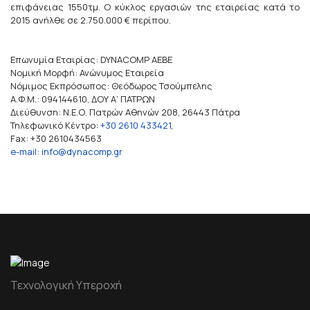
επιφάνειας 1550τμ. Ο κύκλος εργασιών της εταιρείας κατά το
2015 ανήλθε σε 2.750.000 € περίπου.
Επωνυμία Εταιρίας: DYNACOMP AEBE
Νομική Μορφή: Ανώνυμος Εταιρεία
Νόμιμος Εκπρόσωπος: Θεόδωρος Τσούμπελης
Α.Φ.Μ.: 094144610, ΔΟΥ Α’ ΠΑΤΡΩΝ
Διεύθυνση: Ν.Ε.Ο. Πατρών Αθηνών 208, 26443 Πάτρα
Τηλεφωνικό Κέντρο:
+30 2610 433421
,
Fax: +30 2610434563
e-mail: info@dynacomp.gr
Τεχνολογική Υπεροχή