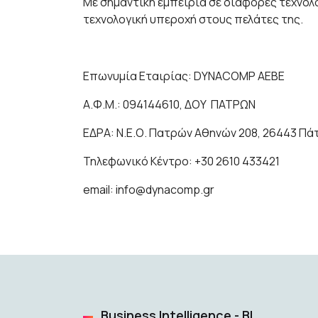
Με σημαντική εμπειρία σε διάφορες τεχνολ
τεχνολογική υπεροχή στους πελάτες της.
Επωνυμία Εταιρίας: DYNACOMP AEBE
Α.Φ.Μ.: 094144610, ΔΟΥ ΠΑΤΡΩΝ
ΕΔΡΑ: Ν.Ε.Ο. Πατρών Αθηνών 208, 26443 Πά
Τηλεφωνικό Κέντρο: +30 2610 433421
email: info@dynacomp.gr
Business Intelligence - BI