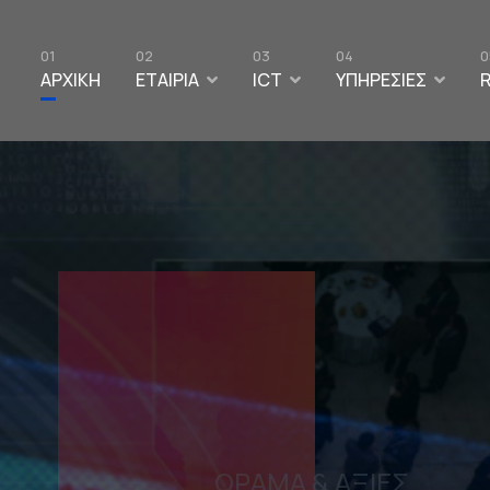
01
02
03
04
0
ΑΡΧΙΚΗ
ΕΤΑΙΡΙΑ
ICT
ΥΠΗΡΕΣΙΕΣ
Development
ΔΙΚΤΥΑ Η/Υ