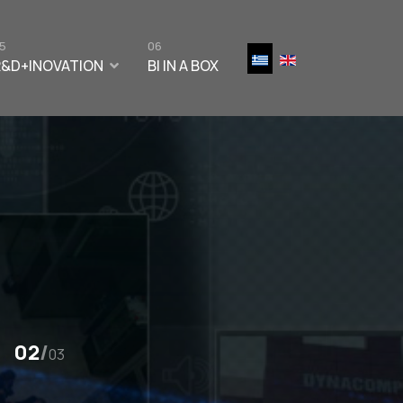
5
06
R&D+INOVATION
BI IN A BOX
02
/
03
,