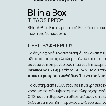
BI in a Box
ΤΙΤΛΟΣ ΕΡΓΟΥ
BI-In-A-Box: Επιχειρηματική Ευφυΐα σε πακ
Τεχνητής Νοημοσύνης
ΠΕΡΙΓΡΑΦΗ ΕΡΓΟΥ
Το έργο αφορά τον σχεδιασμό, την ανάπτυξ
αξιοποίηση ενός ολοκληρωμένου και σε ση
αυτοματοποιημένου συστήματος Επιχειρημ
Intelligence – BI
) με τίτλο
BI-In-A-Box: Επ
πακέτο με χρήση μεθόδων Τεχνητής Νο
Το σύστημα απευθύνεται σε επιχειρήσεις κ
χρησιμοποιούν υφιστάμενα πληροφοριακά 
ΟΠΣ, και επιθυμούν να αξιοποιήσουν αποτ
δεδομένα που ήδη παράγουν. Ενδεικτικά, το