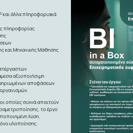
P και άλλα πληροφοριακά
ής πληροφορίας
σης
άσεων
ης και Μηχανικής Μάθησης
κατέργαστων
 άμεσα αξιοποιήσιμη
εκμηριωμένων αποφάσεων
 οργανισμών.
, οι οποίες συχνά απαιτούν
ραμετροποίησης, το έργο
υποποιημένη λύση,
ρόνο υλοποίησης.