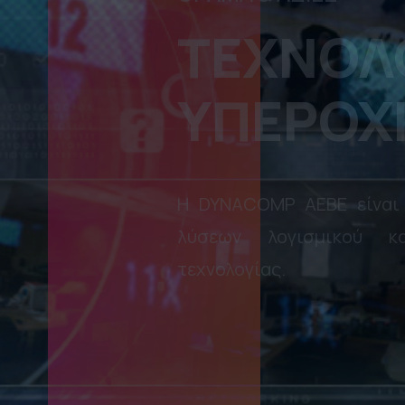
ΕΞΥΠΗΡΕΤ
ΤΗΛΕΠΙΚΟΙ
ΕΝΕΡΓΕΙΑ Κ
ΠΕΡΙΦΕΡΕΙ
H DYNACOMP ΑΕΒΕ είναι α
συστημάτων και περιφερει
Intel, Hewlett-Packard.