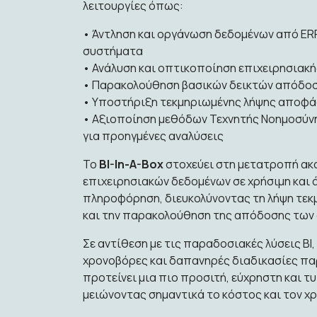
λειτουργίες όπως:
• Άντληση και οργάνωση δεδομένων από ER
συστήματα
• Ανάλυση και οπτικοποίηση επιχειρησιακ
• Παρακολούθηση βασικών δεικτών απόδο
• Υποστήριξη τεκμηριωμένης λήψης αποφ
• Αξιοποίηση μεθόδων Τεχνητής Νοημοσύν
για προηγμένες αναλύσεις
Το
BI-In-A-Box
στοχεύει στη μετατροπή α
επιχειρησιακών δεδομένων σε χρήσιμη και
πληροφόρηση, διευκολύνοντας τη λήψη τ
και την παρακολούθηση της απόδοσης των
Σε αντίθεση με τις παραδοσιακές λύσεις BI
χρονοβόρες και δαπανηρές διαδικασίες πα
προτείνει μια πιο προσιτή, εύχρηστη και τ
μειώνοντας σημαντικά το κόστος και τον χ