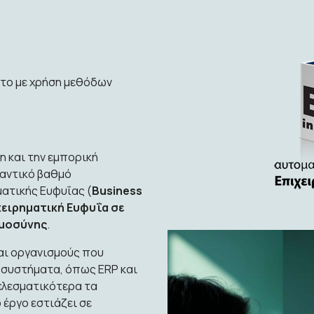
έτο με χρήση μεθόδων
η και την εμπορική
μαντικό βαθμό
ατικής Ευφυΐας (
Business
ιχειρηματική Ευφυΐα σε
ημοσύνης
.
αι οργανισμούς που
συστήματα, όπως ERP και
ελεσματικότερα τα
 έργο εστιάζει σε