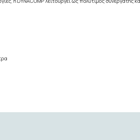
ογίες, η DYNACOMP λειτουργεί ως πολύτιμος συνεργάτης κ
τρα