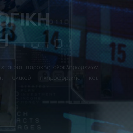
ΗΤΕΣ,
ΝΩΝΙΕΣ,
ΑΙ
ΑΚΑ
ντιπρόσωπος των υπολογιστικών
ακών των εταιριών DELL, Lenovo,